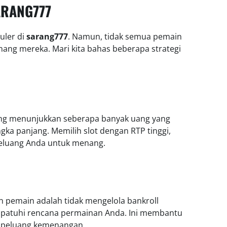
ARANG777
uler di
sarang777
. Namun, tidak semua pemain
ang mereka. Mari kita bahas beberapa strategi
yang menunjukkan seberapa banyak uang yang
ka panjang. Memilih slot dengan RTP tinggi,
peluang Anda untuk menang.
an pemain adalah tidak mengelola bankroll
 patuhi rencana permainan Anda. Ini membantu
 peluang kemenangan.