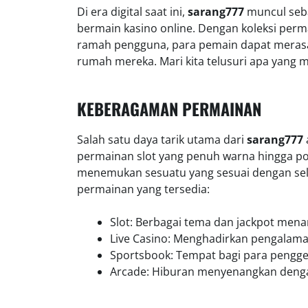
Di era digital saat ini,
sarang777
muncul seba
bermain kasino online. Dengan koleksi perm
ramah pengguna, para pemain dapat merasa
rumah mereka. Mari kita telusuri apa yang 
KEBERAGAMAN PERMAINAN
Salah satu daya tarik utama dari
sarang777
permainan slot yang penuh warna hingga p
menemukan sesuatu yang sesuai dengan sele
permainan yang tersedia:
Slot: Berbagai tema dan jackpot menar
Live Casino: Menghadirkan pengalam
Sportsbook: Tempat bagi para pengge
Arcade: Hiburan menyenangkan denga