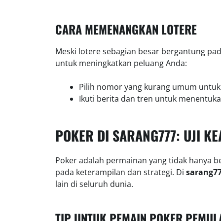
CARA MEMENANGKAN LOTERE
Meski lotere sebagian besar bergantung pa
untuk meningkatkan peluang Anda:
Pilih nomor yang kurang umum untuk
Ikuti berita dan tren untuk menentu
POKER DI SARANG777: UJI K
Poker adalah permainan yang tidak hanya b
pada keterampilan dan strategi. Di
sarang7
lain di seluruh dunia.
TIP UNTUK PEMAIN POKER PEMUL