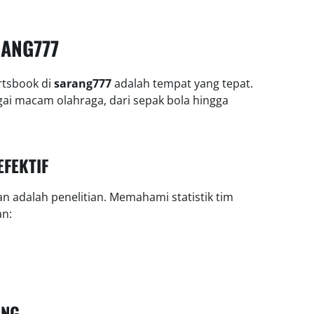
RANG777
rtsbook di
sarang777
adalah tempat yang tepat.
i macam olahraga, dari sepak bola hingga
FEKTIF
adalah penelitian. Memahami statistik tim
n:
ANG