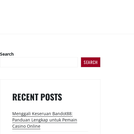
Search
SEARCH
RECENT POSTS
Menggali Keseruan Bandot88:
Panduan Lengkap untuk Pemain
Casino Online