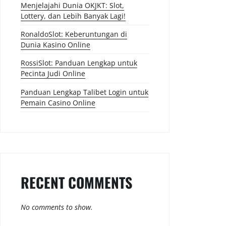
Menjelajahi Dunia OKJKT: Slot,
Lottery, dan Lebih Banyak Lagi!
RonaldoSlot: Keberuntungan di
Dunia Kasino Online
RossiSlot: Panduan Lengkap untuk
Pecinta Judi Online
Panduan Lengkap Talibet Login untuk
Pemain Casino Online
RECENT COMMENTS
No comments to show.