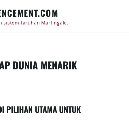
ENCEMENT.COM
 sistem taruhan Martingale.
AP DUNIA MENARIK
I PILIHAN UTAMA UNTUK