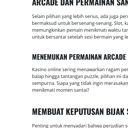
ARCADE DAN PERMAINAN SAN
Selain pilihan yang lebih serius, ada juga p
bermaksud untuk bersenang-senang. Slot, k
memungkinkan pemain menikmati waktu tanpa
untuk bersantai setelah sesi bermain yang le
MENEMUKAN PERMAINAN ARCADE 
Kasino online sering menawarkan ragam per
balap hingga tantangan puzzle, pilihan ini
sempurna. Siapa yang tidak ingin merasakan
menikmati momen santai?
MEMBUAT KEPUTUSAN BIJAK 
Penting untuk menyadari bahwa perjudian sel