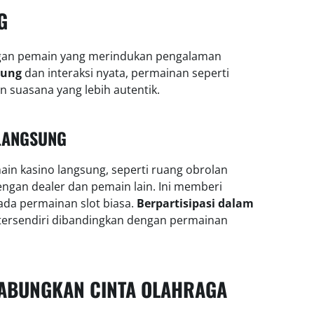
G
angan pemain yang merindukan pengalaman
sung
dan interaksi nyata, permainan seperti
n suasana yang lebih autentik.
 LANGSUNG
ain kasino langsung, seperti ruang obrolan
gan dealer dan pemain lain. Ini memberi
ada permainan slot biasa.
Berpartisipasi dalam
 tersendiri dibandingkan dengan permainan
ABUNGKAN CINTA OLAHRAGA