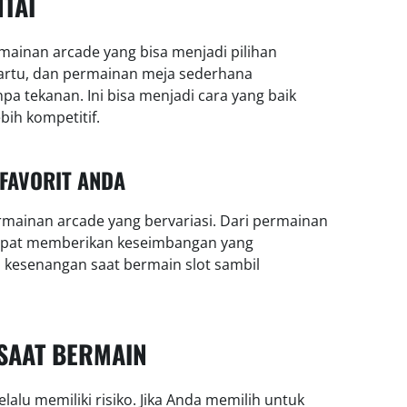
TAI
ermainan arcade yang bisa menjadi pilihan
artu, dan permainan meja sederhana
 tekanan. Ini bisa menjadi cara yang baik
bih kompetitif.
FAVORIT ANDA
mainan arcade yang bervariasi. Dari permainan
 dapat memberikan keseimbangan yang
 kesenangan saat bermain slot sambil
SAAT BERMAIN
alu memiliki risiko. Jika Anda memilih untuk