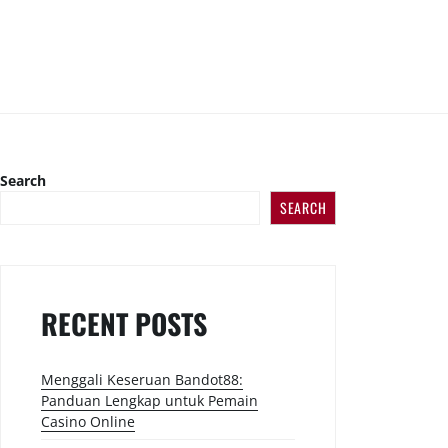
Search
SEARCH
RECENT POSTS
Menggali Keseruan Bandot88:
Panduan Lengkap untuk Pemain
Casino Online