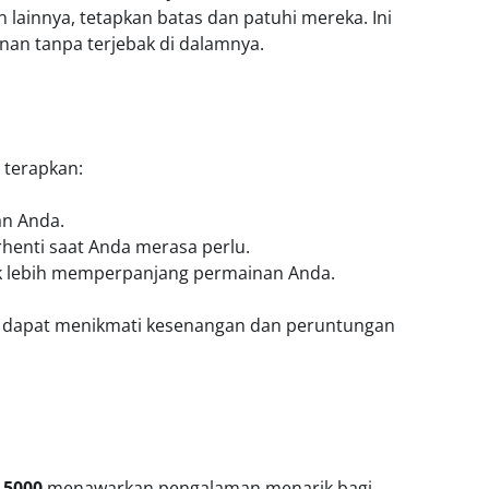
 lainnya, tetapkan batas dan patuhi mereka. Ini
nan tanpa terjebak di dalamnya.
 terapkan:
an Anda.
henti saat Anda merasa perlu.
k lebih memperpanjang permainan Anda.
da dapat menikmati kesenangan dan peruntungan
 5000
menawarkan pengalaman menarik bagi