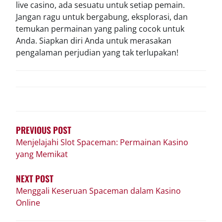
live casino, ada sesuatu untuk setiap pemain.
Jangan ragu untuk bergabung, eksplorasi, dan
temukan permainan yang paling cocok untuk
Anda. Siapkan diri Anda untuk merasakan
pengalaman perjudian yang tak terlupakan!
POST
NAVIGATION
PREVIOUS POST
Menjelajahi Slot Spaceman: Permainan Kasino
yang Memikat
NEXT POST
Menggali Keseruan Spaceman dalam Kasino
Online