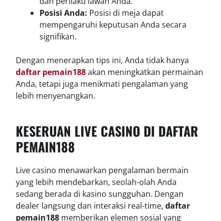
dan perilaku lawan Anda.
Posisi Anda:
Posisi di meja dapat
mempengaruhi keputusan Anda secara
signifikan.
Dengan menerapkan tips ini, Anda tidak hanya
daftar pemain188
akan meningkatkan permainan
Anda, tetapi juga menikmati pengalaman yang
lebih menyenangkan.
KESERUAN LIVE CASINO DI DAFTAR
PEMAIN188
Live casino menawarkan pengalaman bermain
yang lebih mendebarkan, seolah-olah Anda
sedang berada di kasino sungguhan. Dengan
dealer langsung dan interaksi real-time,
daftar
pemain188
memberikan elemen sosial yang