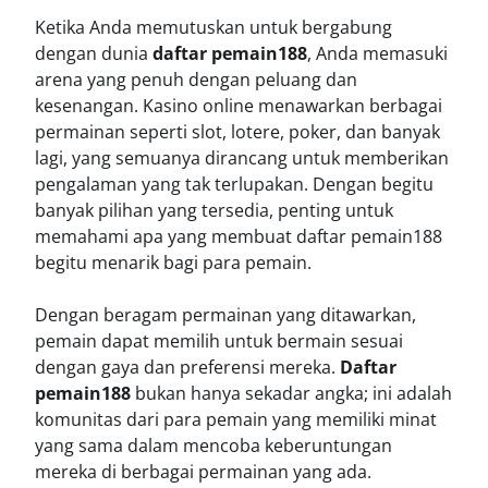
Ketika Anda memutuskan untuk bergabung
dengan dunia
daftar pemain188
, Anda memasuki
arena yang penuh dengan peluang dan
kesenangan. Kasino online menawarkan berbagai
permainan seperti slot, lotere, poker, dan banyak
lagi, yang semuanya dirancang untuk memberikan
pengalaman yang tak terlupakan. Dengan begitu
banyak pilihan yang tersedia, penting untuk
memahami apa yang membuat daftar pemain188
begitu menarik bagi para pemain.
Dengan beragam permainan yang ditawarkan,
pemain dapat memilih untuk bermain sesuai
dengan gaya dan preferensi mereka.
Daftar
pemain188
bukan hanya sekadar angka; ini adalah
komunitas dari para pemain yang memiliki minat
yang sama dalam mencoba keberuntungan
mereka di berbagai permainan yang ada.