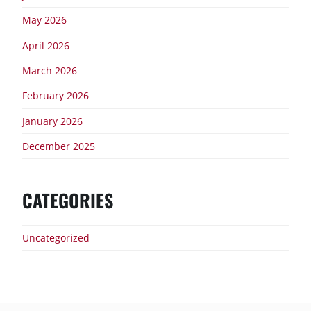
May 2026
April 2026
March 2026
February 2026
January 2026
December 2025
CATEGORIES
Uncategorized