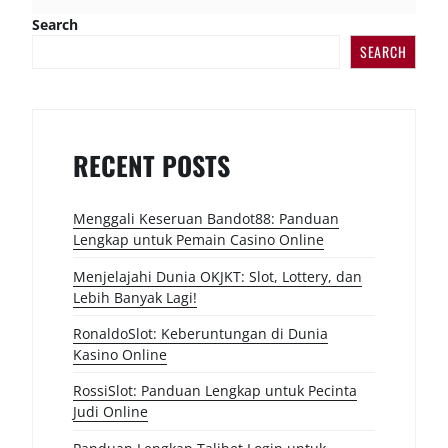
Search
SEARCH
RECENT POSTS
Menggali Keseruan Bandot88: Panduan
Lengkap untuk Pemain Casino Online
Menjelajahi Dunia OKJKT: Slot, Lottery, dan
Lebih Banyak Lagi!
RonaldoSlot: Keberuntungan di Dunia
Kasino Online
RossiSlot: Panduan Lengkap untuk Pecinta
Judi Online