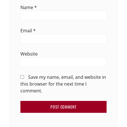
Name
*
Email
*
Website
Save my name, email, and website in
this browser for the next time I
comment.