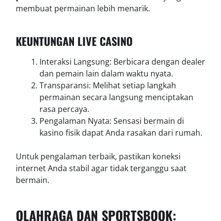
membuat permainan lebih menarik.
KEUNTUNGAN LIVE CASINO
Interaksi Langsung: Berbicara dengan dealer
dan pemain lain dalam waktu nyata.
Transparansi: Melihat setiap langkah
permainan secara langsung menciptakan
rasa percaya.
Pengalaman Nyata: Sensasi bermain di
kasino fisik dapat Anda rasakan dari rumah.
Untuk pengalaman terbaik, pastikan koneksi
internet Anda stabil agar tidak terganggu saat
bermain.
OLAHRAGA DAN SPORTSBOOK: