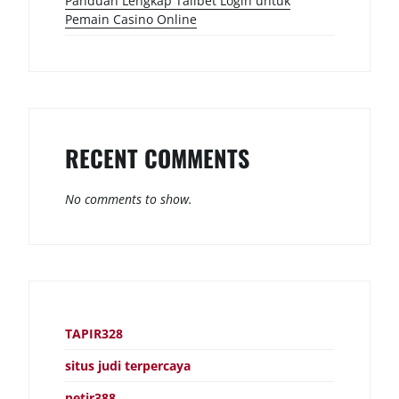
Panduan Lengkap Talibet Login untuk
Pemain Casino Online
RECENT COMMENTS
No comments to show.
TAPIR328
situs judi terpercaya
petir388