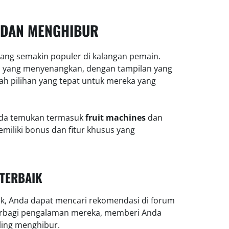
 DAN MENGHIBUR
yang semakin populer di kalangan pemain.
 yang menyenangkan, dengan tampilan yang
lah pilihan yang tepat untuk mereka yang
nda temukan termasuk
fruit machines
dan
memiliki bonus dan fitur khusus yang
TERBAIK
, Anda dapat mencari rekomendasi di forum
berbagi pengalaman mereka, memberi Anda
ing menghibur.