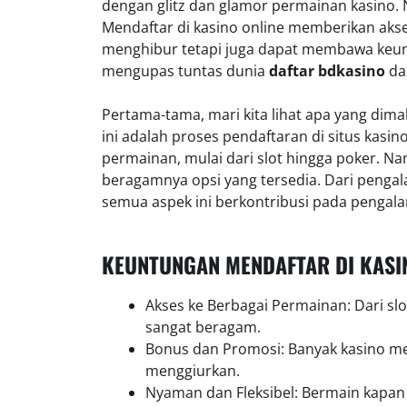
dengan glitz dan glamor permainan kasino. 
Mendaftar di kasino online memberikan aks
menghibur tetapi juga dapat membawa keuntung
mengupas tuntas dunia
daftar bdkasino
da
Pertama-tama, mari kita lihat apa yang di
ini adalah proses pendaftaran di situs kasi
permainan, mulai dari slot hingga poker. N
beragamnya opsi yang tersedia. Dari penga
semua aspek ini berkontribusi pada penga
KEUNTUNGAN MENDAFTAR DI KASI
Akses ke Berbagai Permainan: Dari slot
sangat beragam.
Bonus dan Promosi: Banyak kasino m
menggiurkan.
Nyaman dan Fleksibel: Bermain kapan 