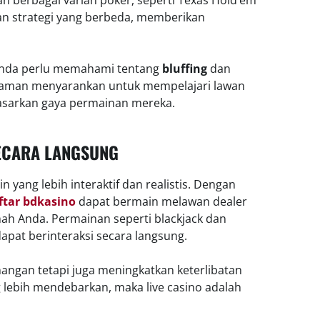
an strategi yang berbeda, memberikan
 Anda perlu memahami tentang
bluffing
dan
laman menyarankan untuk mempelajari lawan
asarkan gaya permainan mereka.
SECARA LANGSUNG
yang lebih interaktif dan realistis. Dengan
ftar bdkasino
dapat bermain melawan dealer
ah Anda. Permainan seperti blackjack dan
dapat berinteraksi secara langsung.
ngan tetapi juga meningkatkan keterlibatan
 lebih mendebarkan, maka live casino adalah