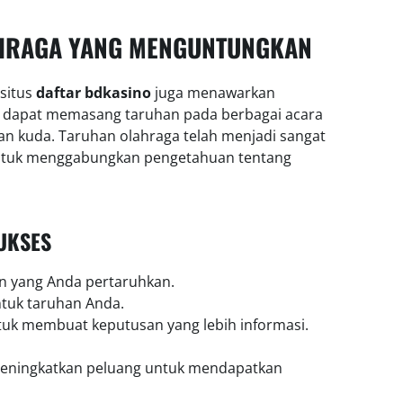
HRAGA YANG MENGUNTUNGKAN
 situs
daftar bdkasino
juga menawarkan
a dapat memasang taruhan pada berbagai acara
pan kuda. Taruhan olahraga telah menjadi sangat
ntuk menggabungkan pengetahuan tentang
UKSES
in yang Anda pertaruhkan.
ntuk taruhan Anda.
 untuk membuat keputusan yang lebih informasi.
 meningkatkan peluang untuk mendapatkan