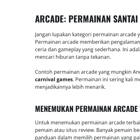
ARCADE: PERMAINAN SANTAI
Jangan lupakan kategori permainan arcade 
Permainan arcade memberikan pengalaman
ceria dan gameplay yang sederhana. Ini ada
mencari hiburan tanpa tekanan.
Contoh permainan arcade yang mungkin A
carnival games
. Permainan ini sering kali 
menjadikannya lebih menarik.
MENEMUKAN PERMAINAN ARCADE 
Untuk menemukan permainan arcade terbaik
pemain atau situs review. Banyak pemain 
panduan dalam memilih permainan yang pal