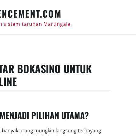
ENCEMENT.COM
 sistem taruhan Martingale.
TAR BDKASINO UNTUK
LINE
MENJADI PILIHAN UTAMA?
, banyak orang mungkin langsung terbayang