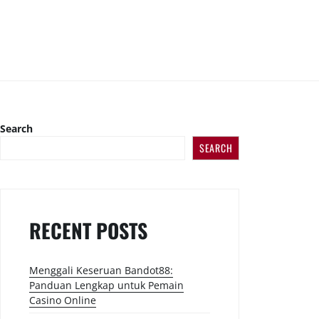
Search
SEARCH
RECENT POSTS
Menggali Keseruan Bandot88:
Panduan Lengkap untuk Pemain
Casino Online