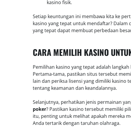
kasino fisik.
Setiap keuntungan ini membawa kita ke per
kasino yang tepat untuk mendaftar? Dalam 
yang tepat dapat membuat perbedaan besar
CARA MEMILIH KASINO UNTU
Pemilihan kasino yang tepat adalah langkah
Pertama-tama, pastikan situs tersebut memil
lain dan periksa lisensi yang dimiliki kasin
tentang keamanan dan keandalannya.
Selanjutnya, perhatikan jenis permainan ya
poker
? Pastikan kasino tersebut memiliki pi
itu, penting untuk melihat apakah mereka me
Anda tertarik dengan taruhan olahraga.